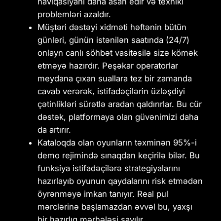
naviqasiyanı daha asan edir və texniki
problemləri azaldır.
Müştəri dəstəyi xidməti həftənin bütün
günləri, günün istənilən saatında (24/7)
onlayn canlı söhbət vasitəsilə sizə kömək
etməyə hazırdır. Peşəkar operatorlar
meydana çıxan suallara tez bir zamanda
cavab verərək, istifadəçilərin üzləşdiyi
çətinlikləri sürətlə aradan qaldırırlar. Bu cür
dəstək, platformaya olan güvənimizi daha
da artırır.
Kataloqda olan oyunların təxminən 95%-i
demo rejimində sınaqdan keçirilə bilər. Bu
funksiya istifadəçilərə strategiyalarını
hazırlayıb oyunun qaydalarını risk etmədən
öyrənməyə imkan tanıyır. Real pul
mərclərinə başlamazdan əvvəl bu, yaxşı
bir hazırlıq mərhələsi sayılır.