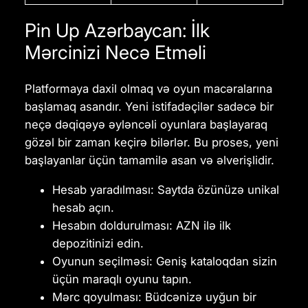
Pin Up Azərbaycan: İlk
Mərcinizi Necə Etməli
Platformaya daxil olmaq və oyun macəralarına
başlamaq asandır. Yeni istifadəçilər sadəcə bir
neçə dəqiqəyə əyləncəli oyunlara başlayaraq
gözəl bir zaman keçirə bilərlər. Bu proses, yeni
başlayanlar üçün tamamilə asan və əlverişlidir.
Hesab yaradılması: Saytda özünüzə unikal
hesab açın.
Hesabın doldurulması: AZN ilə ilk
depozitinizi edin.
Oyunun seçilməsi: Geniş kataloqdan sizin
üçün maraqlı oyunu tapın.
Mərc qoyulması: Büdcənizə uyğun bir