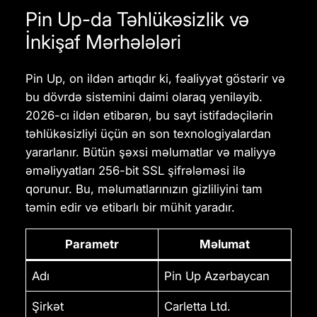
Pin Up-da Təhlükəsizlik və
İnkişaf Mərhələləri
Pin Up, on ildən artıqdır ki, fəaliyyət göstərir və
bu dövrdə sistemini daimi olaraq yeniləyib.
2026-cı ildən etibarən, bu sayt istifadəçilərin
təhlükəsizliyi üçün ən son texnologiyalardan
yararlanır. Bütün şəxsi məlumatlar və maliyyə
əməliyyatları 256-bit SSL şifrələməsi ilə
qorunur. Bu, məlumatlarınızın gizliliyini tam
təmin edir və etibarlı bir mühit yaradır.
Parametr
Məlumat
Adı
Pin Up Azərbaycan
Şirkət
Carletta Ltd.