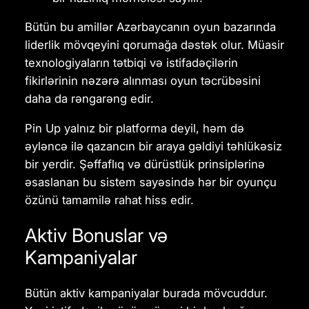
Bütün bu amillər Azərbaycanın oyun bazarında
liderlik mövqeyini qorumağa dəstək olur. Müasir
texnologiyaların tətbiqi və istifadəçilərin
fikirlərinin nəzərə alınması oyun təcrübəsini
daha da rəngarəng edir.
Pin Up yalnız bir platforma deyil, həm də
əyləncə ilə qazancın bir araya gəldiyi təhlükəsiz
bir yerdir. Şəffaflıq və dürüstlük prinsiplərinə
əsaslanan bu sistem sayəsində hər bir oyunçu
özünü tamamilə rahat hiss edir.
Aktiv Bonuslar və
Kampaniyalar
Bütün aktiv kampaniyalar burada mövcuddur.