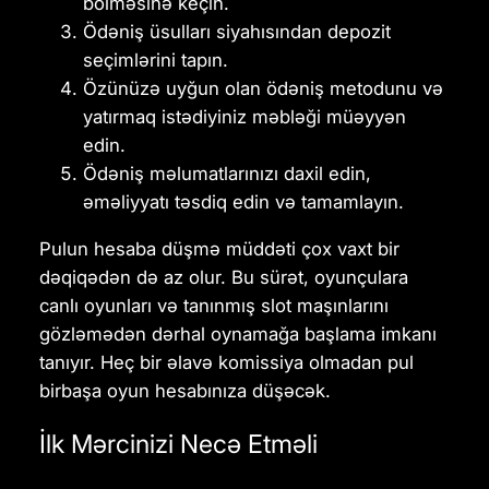
bölməsinə keçin.
Ödəniş üsulları siyahısından depozit
seçimlərini tapın.
Özünüzə uyğun olan ödəniş metodunu və
yatırmaq istədiyiniz məbləği müəyyən
edin.
Ödəniş məlumatlarınızı daxil edin,
əməliyyatı təsdiq edin və tamamlayın.
Pulun hesaba düşmə müddəti çox vaxt bir
dəqiqədən də az olur. Bu sürət, oyunçulara
canlı oyunları və tanınmış slot maşınlarını
gözləmədən dərhal oynamağa başlama imkanı
tanıyır. Heç bir əlavə komissiya olmadan pul
birbaşa oyun hesabınıza düşəcək.
İlk Mərcinizi Necə Etməli