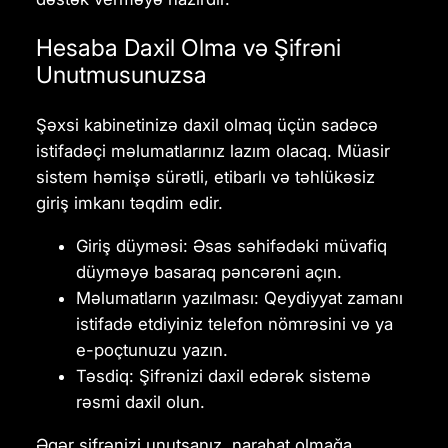
Hesaba Daxil Olma və Şifrəni
Unutmusunuzsa
Şəxsi kabinetinizə daxil olmaq üçün sadəcə
istifadəçi məlumatlarınız lazım olacaq. Müasir
sistem həmişə sürətli, etibarlı və təhlükəsiz
giriş imkanı təqdim edir.
Giriş düyməsi: Əsas səhifədəki müvafiq
düyməyə basaraq pəncərəni açın.
Məlumatların yazılması: Qeydiyyat zamanı
istifadə etdiyiniz telefon nömrəsini və ya
e-poçtunuzu yazın.
Təsdiq: Şifrənizi daxil edərək sistemə
rəsmi daxil olun.
Əgər şifrənizi unutsanız, narahat olmağa