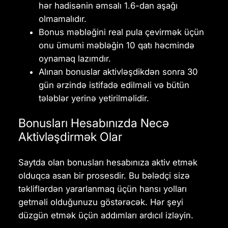
hər hadisənin əmsalı 1.6-dan aşağı
olmamalıdır.
Bonus məbləğini real pula çevirmək üçün
onu ümumi məbləğin 10 qatı həcmində
oynamaq lazımdır.
Alınan bonuslar aktivləşdikdən sonra 30
gün ərzində istifadə edilməli və bütün
tələblər yerinə yetirilməlidir.
Bonusları Hesabınızda Necə
Aktivləşdirmək Olar
Saytda olan bonusları hesabınıza aktiv etmək
olduqca asan bir prosesdir. Bu bələdçi sizə
təkliflərdən yararlanmaq üçün hansı yolları
getməli olduğunuzu göstərəcək. Hər şeyi
düzgün etmək üçün addımları ardıcıl izləyin.