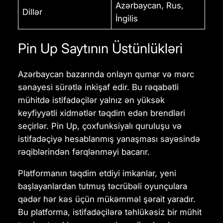
Azərbaycan, Rus,
Dillər
İngilis
Pin Up Saytının Üstünlükləri
Azərbaycan bazarında onlayn qumar və mərc
sənayesi sürətlə inkişaf edir. Bu rəqabətli
mühitdə istifadəçilər yalnız ən yüksək
keyfiyyətli xidmətlər təqdim edən brendləri
seçirlər. Pin Up, çoxfunksiyalı quruluşu və
istifadəçiyə hesablanmış yanaşması sayəsində
rəqiblərindən fərqlənməyi bacarır.
Platformanın təqdim etdiyi imkanlar, yeni
başlayanlardan tutmuş təcrübəli oyunçulara
qədər hər kəs üçün mükəmməl şərait yaradır.
Bu platforma, istifadəçilərə təhlükəsiz bir mühit