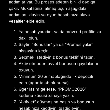
addımlar var. Bu proses adətən bir-iki dəqiqə
çəkir. Mükafatınızı almaq üçün aşağıdakı
addımları izləyin və oyun hesabınıza əlavə
vəsaitlər əldə edin.
Ya hesab yaradın, ya da mövcud profilinizə
daxil olun.
Saytın “Bonuslar” ya da “Promosiyalar”
hissəsinə keçin.
Seçmək istədiyiniz bonus təklifini tapın.
Aktiv etmədən əvvəl bonusun qaydalarını
oxuyun.
Minimum 20 ₼ məbləğində ilk depoziti
edin (əgər tələb olunursa).
Əgər lazım gələrsə, “PROMO2026”
kodunu xüsusi xanaya yazın.
“Aktiv et” düyməsinə basın və bonusun
hesabınıza keçdiyini təsdiqləyin.