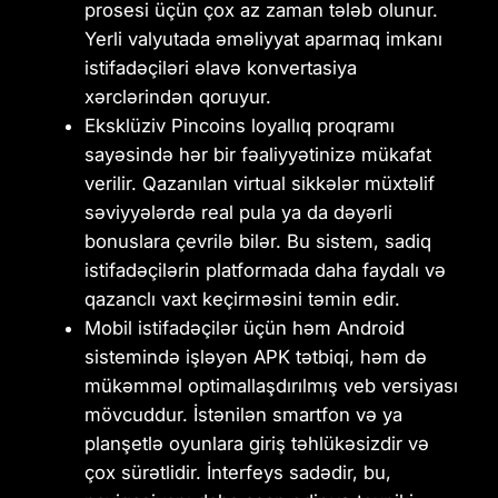
prosesi üçün çox az zaman tələb olunur.
Yerli valyutada əməliyyat aparmaq imkanı
istifadəçiləri əlavə konvertasiya
xərclərindən qoruyur.
Eksklüziv Pincoins loyallıq proqramı
sayəsində hər bir fəaliyyətinizə mükafat
verilir. Qazanılan virtual sikkələr müxtəlif
səviyyələrdə real pula ya da dəyərli
bonuslara çevrilə bilər. Bu sistem, sadiq
istifadəçilərin platformada daha faydalı və
qazanclı vaxt keçirməsini təmin edir.
Mobil istifadəçilər üçün həm Android
sistemində işləyən APK tətbiqi, həm də
mükəmməl optimallaşdırılmış veb versiyası
mövcuddur. İstənilən smartfon və ya
planşetlə oyunlara giriş təhlükəsizdir və
çox sürətlidir. İnterfeys sadədir, bu,