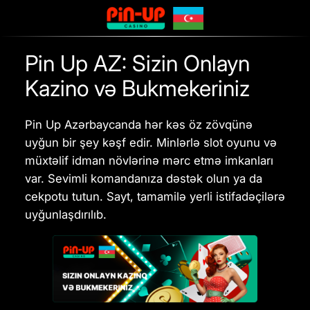
Pin Up AZ: Sizin Onlayn
Kazino və Bukmekeriniz
Pin Up Azərbaycanda hər kəs öz zövqünə
uyğun bir şey kəşf edir. Minlərlə slot oyunu və
müxtəlif idman növlərinə mərc etmə imkanları
var. Sevimli komandanıza dəstək olun ya da
cekpotu tutun. Sayt, tamamilə yerli istifadəçilərə
uyğunlaşdırılıb.