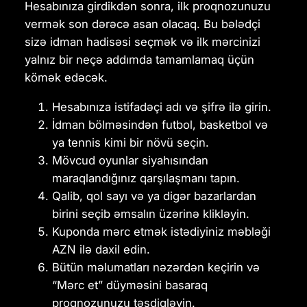
Hesabınıza girdikdən sonra, ilk proqnozunuzu
vermək son dərəcə asan olacaq. Bu bələdçi
sizə idman hadisəsi seçmək və ilk mərcinizi
yalnız bir neçə addımda tamamlamaq üçün
kömək edəcək.
Hesabınıza istifadəçi adı və şifrə ilə girin.
İdman bölməsindən futbol, basketbol və
ya tennis kimi bir növü seçin.
Mövcud oyunlar siyahısından
maraqlandığınız qarşılaşmanı tapın.
Qalib, qol sayı və ya digər bazarlardan
birini seçib əmsalın üzərinə klikləyin.
Kuponda mərc etmək istədiyiniz məbləği
AZN ilə daxil edin.
Bütün məlumatları nəzərdən keçirin və
“Mərc et” düyməsini basaraq
proqnozunuzu təsdiqləyin.